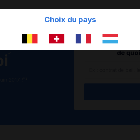
Choix du pays
ocuments
+ 5 000 docum
de quoi
*1
oi
*2
uin 2017 !