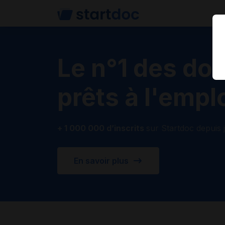
Le n°1 des d
prêts à l'empl
+ 1 000 000 d’inscrits
sur Startdoc depuis j
En savoir plus