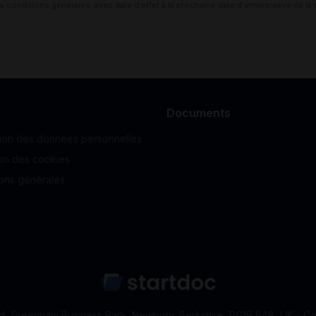
onditions générales, avec date d'effet à la prochaine date d'anniversaire de la 
Documents
tion des données personnelles
tion des cookies
ions générales
d, Greenham Business Park, Newbury, Berkshire, RG19 6AB, UK -