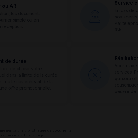
Service c
e ou AR
En cas de di
ation, les documents
nos agents
urrier simple ou en
Par télépho
 réception.
18h.
Résiliati
t de durée
Vous n’avez
libre de choisir votre
services. P
 dans la limite de la durée
qui sera eff
s, ou le cas échéant de la
souscripti
une offre promotionnelle.
oeuvre de v
nement à une bibliothèque de documents.
éation de Startdoc à ce jour.